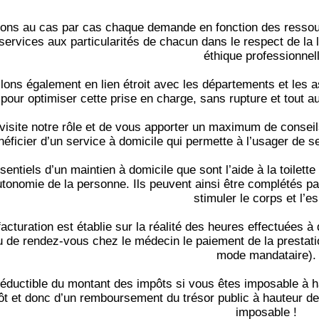
ons au cas par cas chaque demande en fonction des ressou
ervices aux particularités de chacun dans le respect de la lé
éthique professionnell
lons également en lien étroit avec les départements et les a
our optimiser cette prise en charge, sans rupture et tout a
 visite notre rôle et de vous apporter un maximum de conseil
néficier d’un service à domicile qui permette à l’usager de 
entiels d’un maintien à domicile que sont l’aide à la toilette
utonomie de la personne. Ils peuvent ainsi être complétés par
stimuler le corps et l’es
facturation est établie sur la réalité des heures effectuées à 
 de rendez-vous chez le médecin le paiement de la prestat
mode mandataire).
déductible du montant des impôts si vous êtes imposable à ha
pôt et donc d’un remboursement du trésor public à hauteur d
imposable !